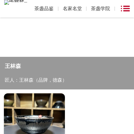
茶盏品鉴
名家名堂
茶盏学院
王林森
匠人：王林森（品牌，德森）