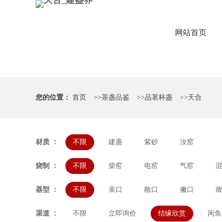
网站首页
您的位置：
首页
>>
茶盏品鉴
>>
品茗杯盏
>>
天合
材质 ：
不限
建盏
紫砂
汝窑
烧制 ：
不限
柴窑
电窑
气窑
器型 ：
不限
束口
敞口
撇口
渠道 ：
不限
立即询价
结缘欣赏
闲鱼