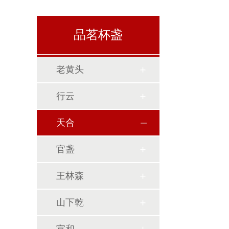
品茗杯盏
老黄头
行云
天合
官盏
王林森
山下乾