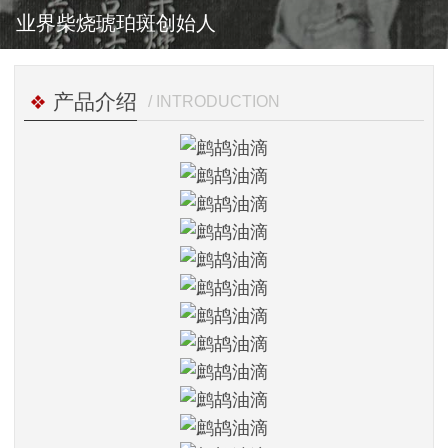
业界柴烧琥珀斑创始人
产品介绍
/ INTRODUCTION