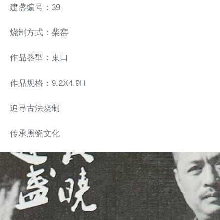
建盏编号：39
烧制方式：柴窑
作品器型：束口
作品规格：9.2X4.9H
追寻古法烧制
传承黑瓷文化