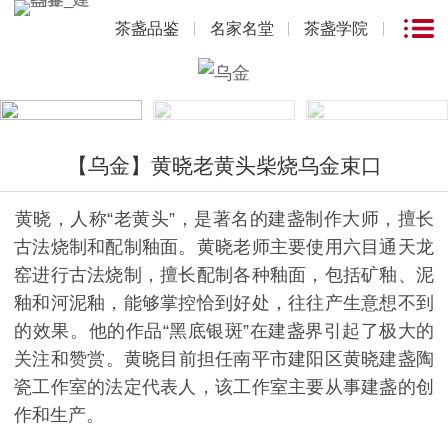
茶盏品鉴
名家名堂
茶盏学院
【乌金】黄晓老黄头柴烧乌金束口
‌黄晓，人称“老黄头”，是著名的建盏制作大师，擅长
古法烧制和配制釉面。‌黄晓老师主要使用六目通天龙
窑进行古法烧制，擅长配制各种釉面，包括矿釉、泥
釉和河泥釉，能够掌控恰到好处，往往产生意想不到
的效果‌。他的作品“黑底银斑”在建盏界引起了极大的
关注和赞赏‌。黄晓目前担任南平市建阳区黄晓建盏陶
瓷工作室的法定代表人，该工作室主要从事建盏的创
作和生产‌。