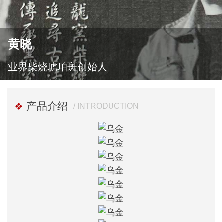
黄晓
业界柴烧琥珀斑创始人
产品介绍
/ INTRODUCTION