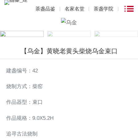
茶盏品鉴
名家名堂
茶盏学院
【乌金】黄晓老黄头柴烧乌金束口
建盏编号：42
烧制方式：柴窑
作品器型：束口
作品规格：9.0X5.2H
追寻古法烧制